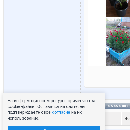
На информационном ресурсе применяются
Статистика портрета:
Алешкина мама сос
cookie-файлы. Оставаясь на сайте, вы
сейчас просматривают портрет - 0
подтверждаете свое
согласие
на их
зарегистрированные пользователи
использование.
Фо
посетившие портрет за 7 дней - 0