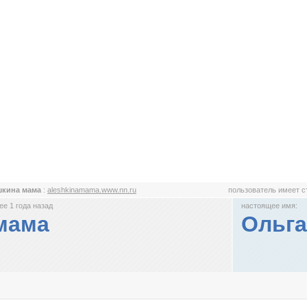
шкина мама
:
aleshkinamama.www.nn.ru
пользователь имеет 
е 1 года назад
настоящее имя:
мама
Ольга