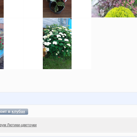
тоит в
клубах
рум Лютики-цветочки