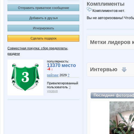
Комплименты
Отправить приватное сообщение
Комплиментов нет.
Вы не авторизованы! Чтоб
Добавить в друзья
Игнорировать
Сделать подарок
Метки лидеров
Совместная покупка: сбор предоплаты,
раздачи
популярность:
13370 место
Интервью
-4 ↓
рейтинг
2029
?
Привилегированный
пользователь
3
уровня
Последние
фотогра