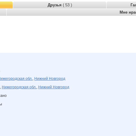
Друзья
( 53 )
Га
Мне нр
а
ижегородская обл.
,
Нижний Новгород
,
Нижегородская обл.
,
Нижний Новгород
зано
ны