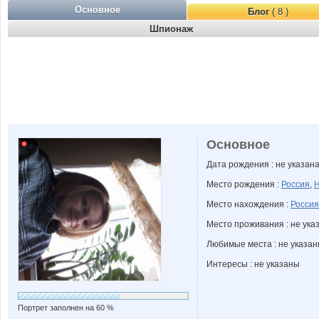
Основное
Блог
( 8 )
Шпионаж
Основное
Дата рождения : не указан
Место рождения :
Россия
,
Н
Место нахождения :
Россия
Место проживания : не ука
Любимые места : не указа
Интересы : не указаны
Портрет заполнен на 60 %